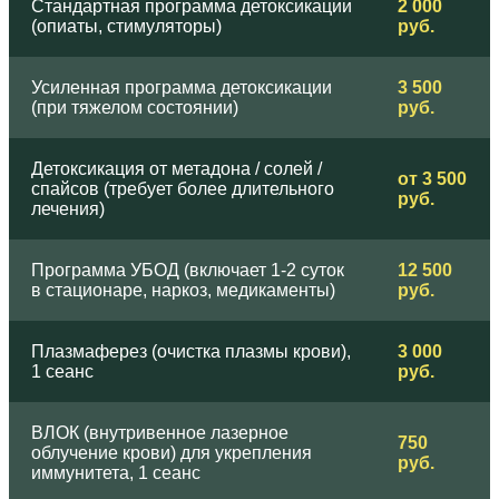
Стандартная программа детоксикации
2 000
(опиаты, стимуляторы)
руб.
Усиленная программа детоксикации
3 500
(при тяжелом состоянии)
руб.
Детоксикация от метадона / солей /
от 3 500
спайсов (требует более длительного
руб.
лечения)
Программа УБОД (включает 1-2 суток
12 500
в стационаре, наркоз, медикаменты)
руб.
Плазмаферез (очистка плазмы крови),
3 000
1 сеанс
руб.
ВЛОК (внутривенное лазерное
750
облучение крови) для укрепления
руб.
иммунитета, 1 сеанс